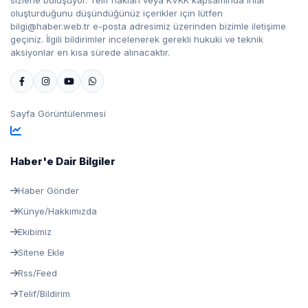
sizlerle buluşuyor. Telif hakları veya KVKK kapsamında ihlal
oluşturduğunu düşündüğünüz içerikler için lütfen
bilgi@haber.web.tr e-posta adresimiz üzerinden bizimle iletişime
geçiniz. İlgili bildirimler incelenerek gerekli hukuki ve teknik
aksiyonlar en kısa sürede alınacaktır.
Sayfa Görüntülenmesi
Haber'e Dair Bilgiler
Haber Gönder
Künye/Hakkımızda
Ekibimiz
Sitene Ekle
Rss/Feed
Telif/Bildirim