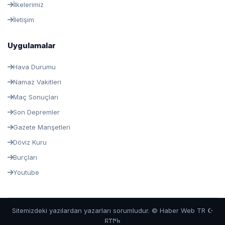
İlkelerimiz
İletişim
Uygulamalar
Hava Durumu
Namaz Vakitleri
Maç Sonuçları
Son Depremler
Gazete Manşetleri
Döviz Kuru
Burçları
Youtube
Sitemizdeki yazılardan yazarları sorumludur. © Haber Web TR ☪
𐱅𐰇𐰼𐰰